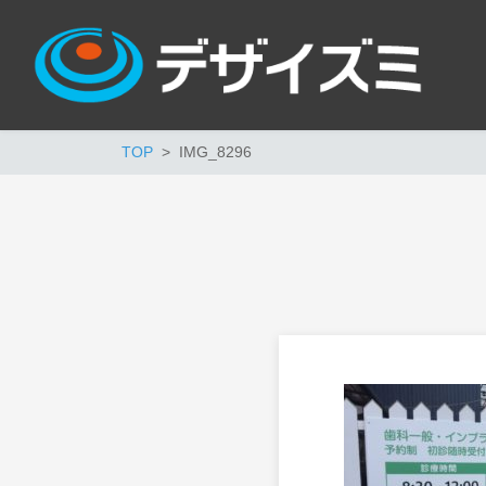
TOP
IMG_8296