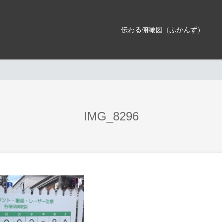
伝わる俯瞰図（ふかんず）
IMG_8296