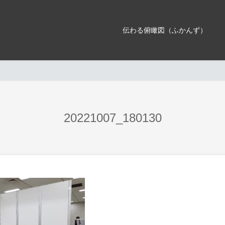
伝わる俯瞰図（ふかんず）
20221007_180130