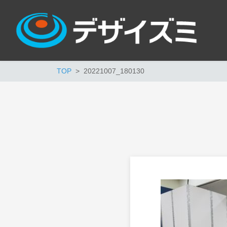
TOP
20221007_180130