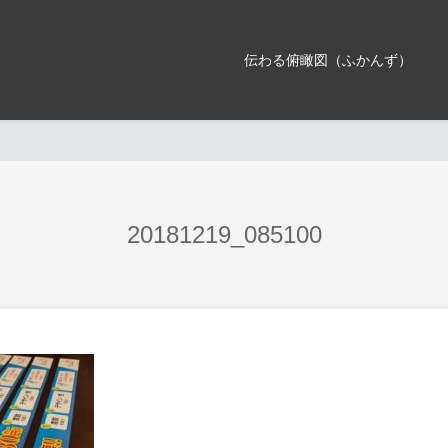
伝わる俯瞰図（ふかんず）
20181219_085100