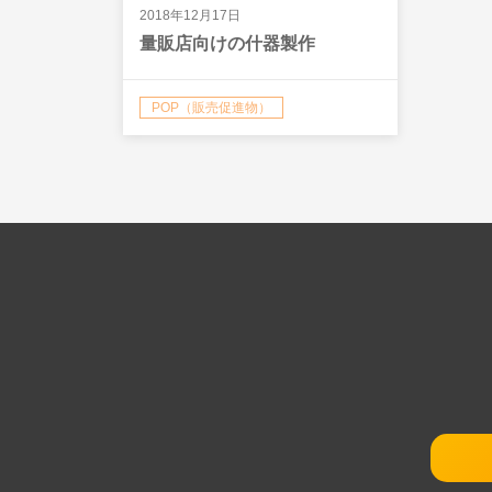
2018年12月17日
量販店向けの什器製作
POP（販売促進物）
アクリル什器
スケッチ
バックライトフィルム（電飾用フィルム）
ロゴ
印刷物
店頭什器
看板・サイン