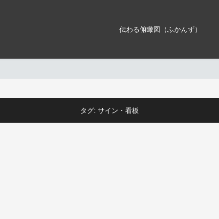
伝わる俯瞰図（ふかんず）
タグ:
サイン・看板